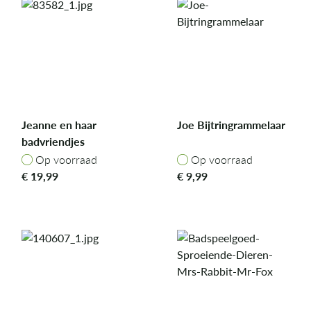
Jeanne en haar
Joe Bijtringrammelaar
badvriendjes
Op voorraad
Op voorraad
Op voorraad
Op voorraad
€
19,99
€
9,99