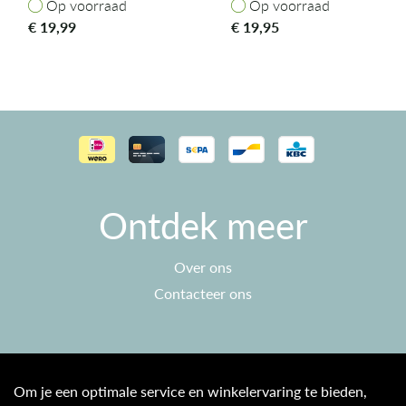
Op voorraad
Op voorraad
Op voorraad
Op voorraad
€
19,99
€
19,95
Ontdek meer
Over ons
Contacteer ons
Klantenservice
Om je een optimale service en winkelervaring te bieden,