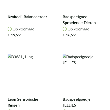
Krokodil Balanceerder
Badspeelgoed -
Sproeiende Dieren -
Mrs. Rabbit & Mr. Fox
Op voorraad
Op voorraad
Op voorraad
Op voorraad
€
19,99
€
16,99
Leon Sensorische
Badspeelgoedje
Ringen
JELLIES