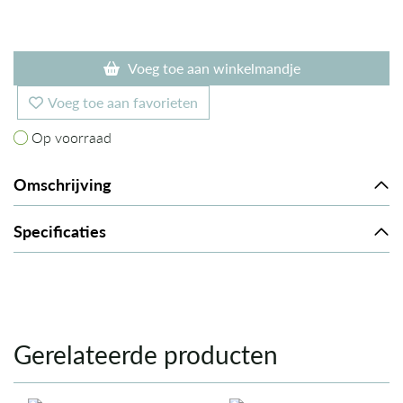
Voeg toe aan winkelmandje
Voeg toe aan favorieten
Op voorraad
Op voorraad
Omschrijving
Specificaties
Gerelateerde producten