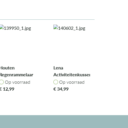
Houten
Lena
Regenrammelaar
Activiteitenkussen
- Mrs. Cat
Op voorraad
Op voorraad
Op voorraad
Op voorraad
€
12,99
€
34,99