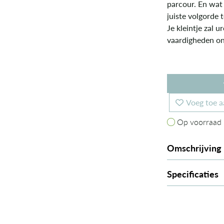
parcour. En wat
juiste volgorde 
Je kleintje zal 
vaardigheden ond
Voeg toe a
Op voorraad
Op voorraad
Omschrijving
Specificaties