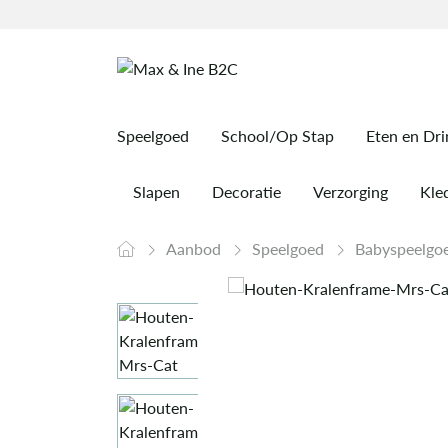
Speelgoed
School/Op Stap
Eten en Dr
Slapen
Decoratie
Verzorging
Kled
Aanbod
Speelgoed
Babyspeelgo