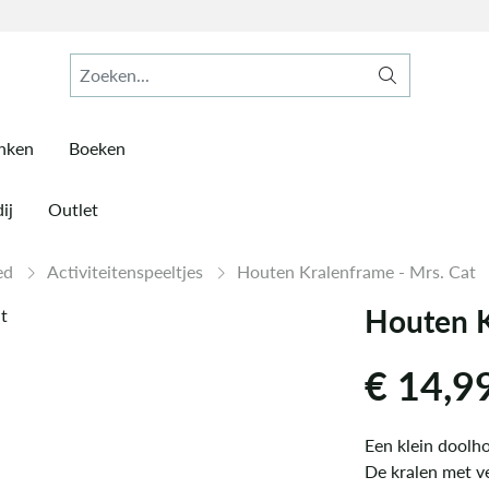
inken
Boeken
ij
Outlet
ed
Activiteitenspeeltjes
Houten Kralenframe - Mrs. Cat
Houten K
€
14,9
Een klein doolho
De kralen met ve