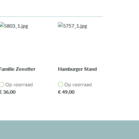
Familie Zeeotter
Hamburger Stand
Op voorraad
Op voorraad
Op voorraad
Op voorraad
€
36,00
€
49,00