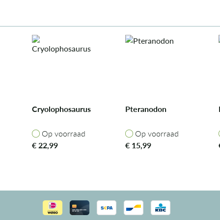
Cryolophosaurus
Pteranodon
Op voorraad
Op voorraad
Op voorraad
Op voorraad
€
22,99
€
15,99