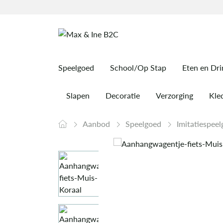
Speelgoed
School/Op Stap
Eten en Dr
Slapen
Decoratie
Verzorging
Kled
Aanbod
Speelgoed
Imitatiespee