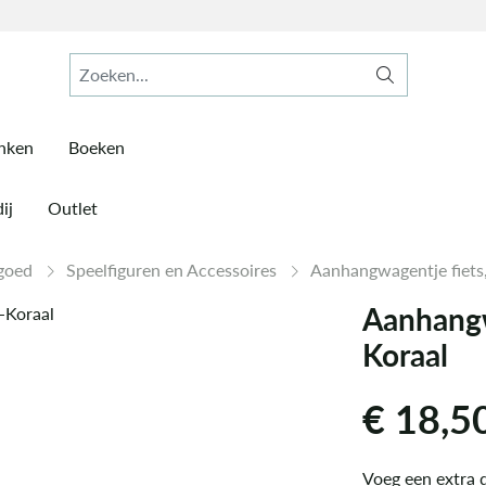
inken
Boeken
ij
Outlet
lgoed
Speelfiguren en Accessoires
Aanhangwagentje fiets,
Aanhangw
Koraal
€
18,5
Voeg een extra d