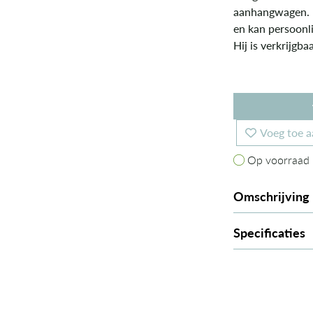
aanhangwagen. 
en kan persoonli
Hij is verkrijgba
Voeg toe a
Op voorraad
Op voorraad
Omschrijving
Specificaties