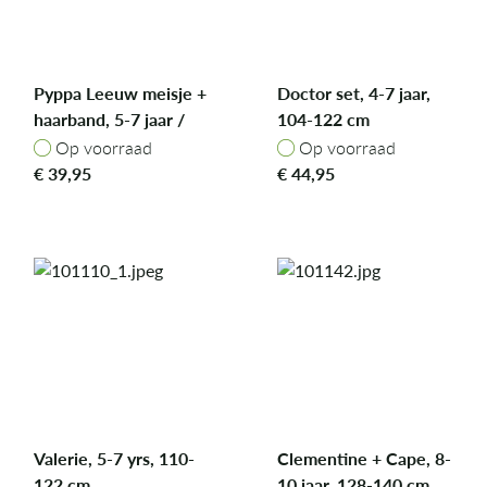
Pyppa Leeuw meisje +
Doctor set, 4-7 jaar,
haarband, 5-7 jaar /
104-122 cm
110-122 cm
Op voorraad
Op voorraad
Op voorraad
Op voorraad
€
39,95
€
44,95
Valerie, 5-7 yrs, 110-
Clementine + Cape, 8-
122 cm
10 jaar, 128-140 cm