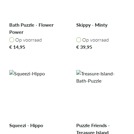
Bath Puzzle - Flower
Skippy - Minty
Power
Op voorraad
Op voorraad
Op voorraad
Op voorraad
€
14,95
€
39,95
Squeezi - Hippo
Puzzle Friends -
Treasure Island