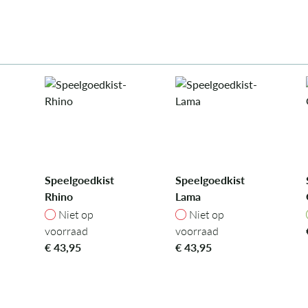
Speelgoedkist
Speelgoedkist
Rhino
Lama
ad
Niet op voorraad
Niet op voorraad
Niet op
Niet op
voorraad
voorraad
€
43,95
€
43,95