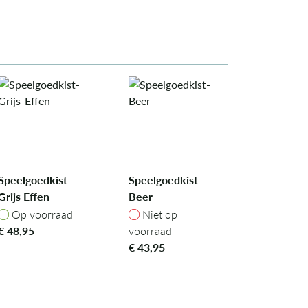
Speelgoedkist
Speelgoedkist
Grijs Effen
Beer
Op voorraad
Niet op voorraad
Op voorraad
Niet op
€
48,95
voorraad
€
43,95