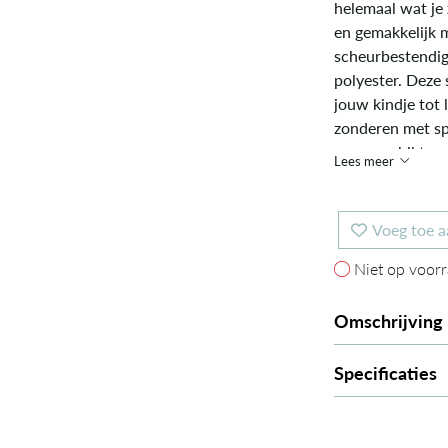
helemaal wat je 
en gemakkelijk 
scheurbestendig
polyester. Deze
jouw kindje tot 
zonderen met sp
zeer geschikt om
Lees meer
Voeg toe a
Niet op voorr
Niet op voor
Omschrijving
Specificaties