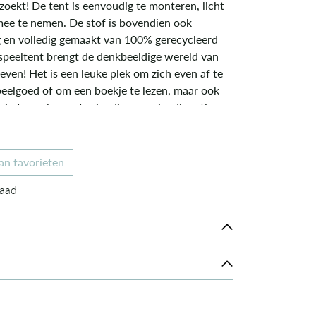
zoekt! De tent is eenvoudig te monteren, licht
mee te nemen. De stof is bovendien ook
 en volledig gemaakt van 100% gerecycleerd
 speeltent brengt de denkbeeldige wereld van
leven! Het is een leuke plek om zich even af te
eelgoed of om een boekje te lezen, maar ook
 in te spelen met vriendjes en vriendinnetjes.
an favorieten
aad
raad