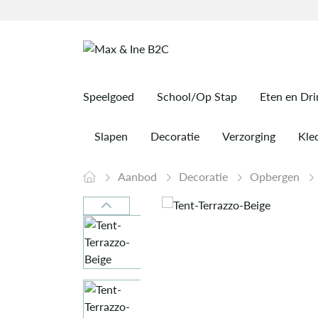
Speelgoed
School/Op Stap
Eten en Dr
Slapen
Decoratie
Verzorging
Kled
Aanbod
Decoratie
Opbergen