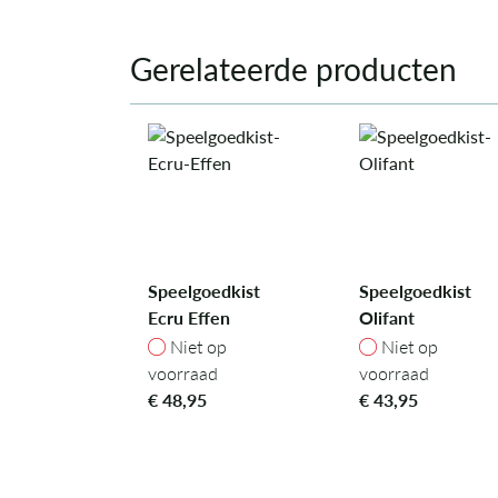
Gerelateerde producten
Speelgoedkist
Speelgoedkist
Ecru Effen
Olifant
Niet op voorraad
Niet op voorra
Niet op
Niet op
voorraad
voorraad
€
48,95
€
43,95