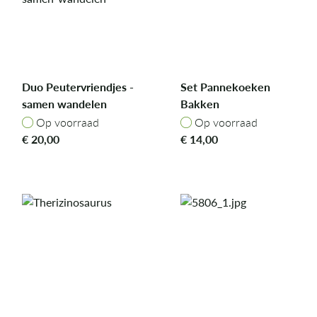
Duo Peutervriendjes -
Set Pannekoeken
samen wandelen
Bakken
Op voorraad
Op voorraad
Op voorraad
Op voorraad
€
20,00
€
14,00