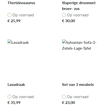
Therizinosaurus
Slaperige droomset
broer- zus
Op voorraad
Op voorraad
Op voorraad
Op voorraad
€
25,99
€
30,00
Lavadraak
Set van 3 meubels
Op voorraad
Op voorraad
Op voorraad
Op voorraad
€
31,99
€
23,00