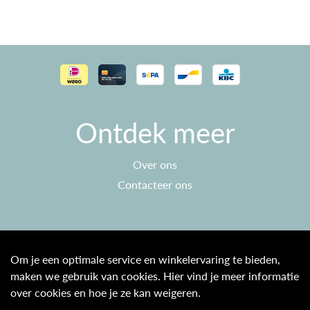
Ontdek meer
Over ons
Contacteer ons
Klantenservice
Om je een optimale service en winkelervaring te bieden,
maken we gebruik van cookies. Hier vind je meer informatie
Algemene voorwaarden
over cookies en hoe je ze kan weigeren.
Privacy beleid