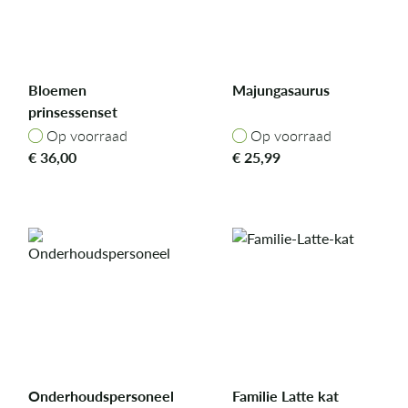
Bloemen
Majungasaurus
prinsessenset
Op voorraad
Op voorraad
Op voorraad
Op voorraad
€
36,00
€
25,99
Onderhoudspersoneel
Familie Latte kat