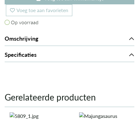
Voeg toe aan favorieten
Op voorraad
Op voorraad
Omschrijving
Specificaties
Gerelateerde producten