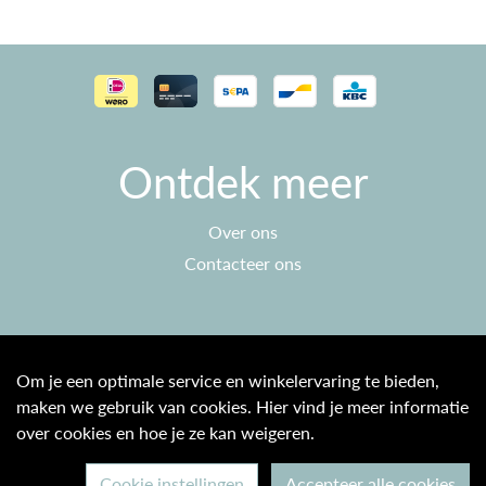
Ontdek meer
Over ons
Contacteer ons
Klantenservice
Om je een optimale service en winkelervaring te bieden,
maken we gebruik van cookies. Hier vind je meer informatie
Algemene voorwaarden
over cookies en hoe je ze kan weigeren.
Privacy beleid
Cookie instellingen
Accepteer alle cookies