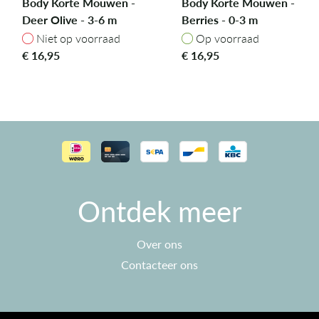
Body Korte Mouwen -
Body Korte Mouwen -
Deer Olive - 3-6 m
Berries - 0-3 m
Niet op voorraad
Op voorraad
Niet op voorraad
Op voorraad
€
16,95
€
16,95
Ontdek meer
Over ons
Contacteer ons