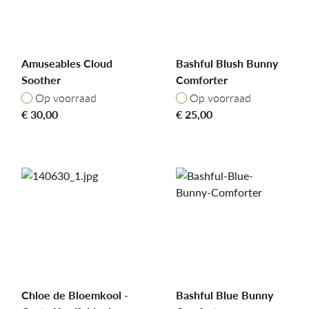
Amuseables Cloud
Bashful Blush Bunny
Soother
Comforter
Op voorraad
Op voorraad
Op voorraad
Op voorraad
€
30,00
€
25,00
Chloe de Bloemkool -
Bashful Blue Bunny