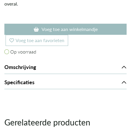
overal.
Voeg toe aan winkelmandje
Voeg toe aan favorieten
Op voorraad
Op voorraad
Omschrijving
Specificaties
Gerelateerde producten