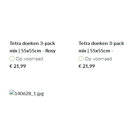
Tetra doeken 3-pack
Tetra doeken 3-pack
mix | 55x55cm - Rosy
mix | 55x55cm -
Rabbit
Enchanting Elephant
Op voorraad
Op voorraad
Op voorraad
Op voorraad
€
21,99
€
21,99