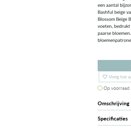
een aantal bijz
Bashful beige va
Blossom Beige 
voeten, bedrukt
paarse bloemen.
bloemenpatronen 
Voeg toe a
Op voorraad
Op voorraad
Omschrijving
Specificaties