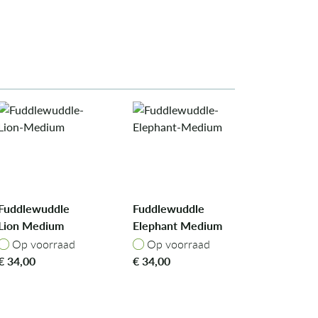
Fuddlewuddle
Fuddlewuddle
Lion Medium
Elephant Medium
Op voorraad
Op voorraad
Op voorraad
Op voorraad
€
34,00
€
34,00