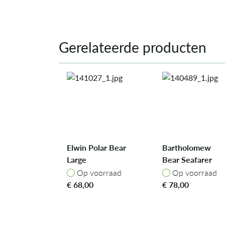
Gerelateerde producten
Elwin Polar Bear
Bartholomew
Large
Bear Seafarer
Outfit
Op voorraad
Op voorraad
Op voorraad
Op voorraad
€
68,00
€
78,00