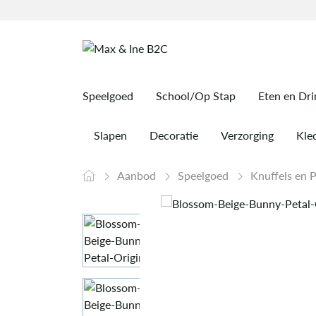
Speelgoed
School/Op Stap
Eten en Dr
Slapen
Decoratie
Verzorging
Kled
Aanbod
Speelgoed
Knuffels en 