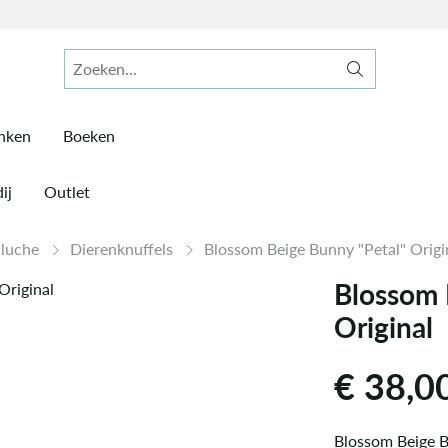
inken
Boeken
ij
Outlet
Pluche
Dierenknuffels
Blossom Beige Bunny "Petal" Origi
Blossom 
Original
€
38,0
Blossom Beige B