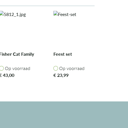
Fisher Cat Family
Feest set
Op voorraad
Op voorraad
Op voorraad
Op voorraad
€
43,00
€
23,99