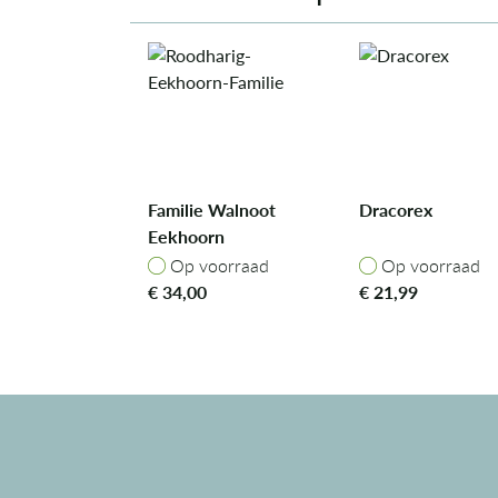
Familie Walnoot
Dracorex
Eekhoorn
Op voorraad
Op voorraad
Op voorraad
Op voorraad
€
34,00
€
21,99