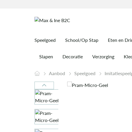
Speelgoed
School/Op Stap
Eten en Dr
Slapen
Decoratie
Verzorging
Kled
Aanbod
Speelgoed
Imitatiespee