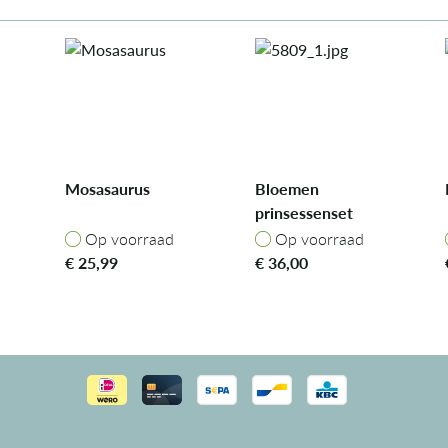
Mosasaurus
Bloemen
prinsessenset
Op voorraad
Op voorraad
Op voorraad
Op voorraad
€
25,99
€
36,00