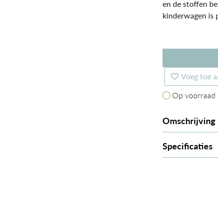
en de stoffen b
kinderwagen is p
Voeg toe a
Op voorraad
Op voorraad
Omschrijving
Specificaties