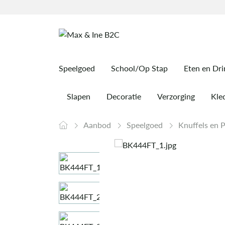
Speelgoed
School/Op Stap
Eten en Dr
Slapen
Decoratie
Verzorging
Kled
Aanbod
Speelgoed
Knuffels en 