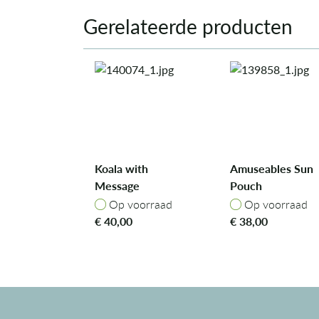
Gerelateerde producten
Koala with
Amuseables Sun
Message
Pouch
Op voorraad
Op voorraad
Op voorraad
Op voorraad
€
40,00
€
38,00