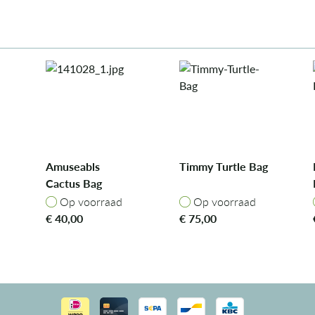
Amuseabls
Timmy Turtle Bag
Cactus Bag
Op voorraad
Op voorraad
Op voorraad
Op voorraad
€
40,00
€
75,00