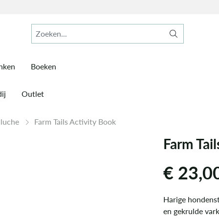
inken
Boeken
ij
Outlet
Pluche
Farm Tails Activity Book
Farm Tail
€
23,0
Harige hondensta
en gekrulde vark