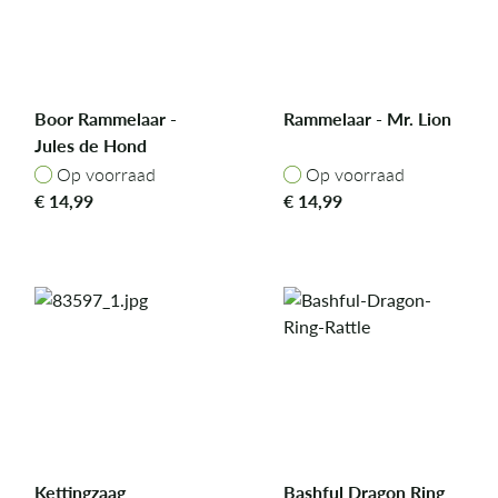
Boor Rammelaar -
Rammelaar - Mr. Lion
Jules de Hond
Op voorraad
Op voorraad
Op voorraad
Op voorraad
€
14,99
€
14,99
Kettingzaag
Bashful Dragon Ring