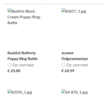
Bashful Rufferty
Jeanne
Puppy Ring Rattle
Grijprammelaar
Op voorraad
Op voorraad
Op voorraad
Op voorraad
€
23,00
€
24,99