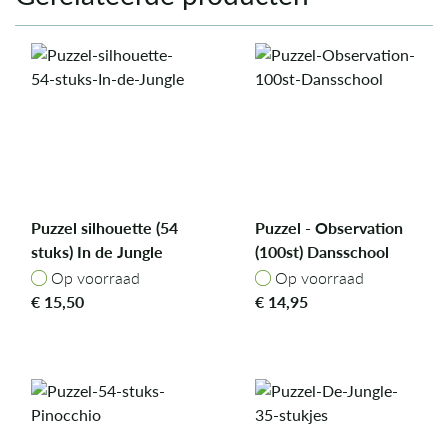
Puzzel silhouette (54
Puzzel - Observation
stuks) In de Jungle
(100st) Dansschool
Op voorraad
Op voorraad
Op voorraad
Op voorraad
€
15,50
€
14,95