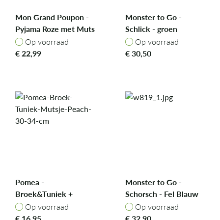
Mon Grand Poupon -
Monster to Go -
Pyjama Roze met Muts
Schlick - groen
36 cm
Op voorraad
Op voorraad
Op voorraad
Op voorraad
€
22,99
€
30,50
Pomea -
Monster to Go -
Broek&Tuniek +
Schorsch - Fel Blauw
Mutsje Peach - 30-34
Op voorraad
Op voorraad
Op voorraad
Op voorraad
cm
€
16,95
€
32,90