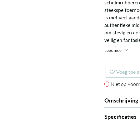
schuimrubberen 
steekspeltoerno
is met veel aan
authentieke mid
om stevig en com
veilig en fantasi
avonturen.
Lees meer
Voeg toe a
Niet op voorr
Niet op voor
Omschrijving
Specificaties