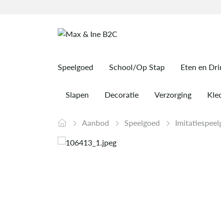
Speelgoed
School/Op Stap
Eten en Dr
Slapen
Decoratie
Verzorging
Kled
Aanbod
Speelgoed
Imitatiespee