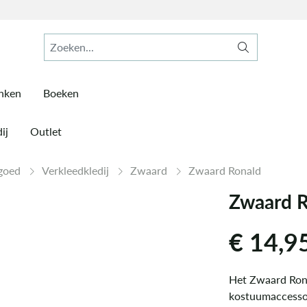
inken
Boeken
ij
Outlet
lgoed
Verkleedkledij
Zwaard
Zwaard Ronald
Zwaard R
€
14,9
Het Zwaard Rona
kostuumaccessoi