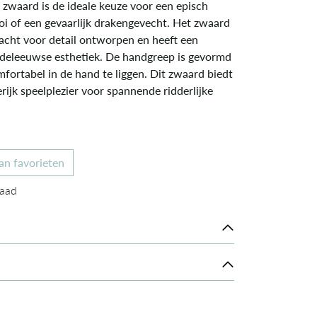
zwaard is de ideale keuze voor een episch
oi of een gevaarlijk drakengevecht. Het zwaard
dacht voor detail ontworpen en heeft een
deleeuwse esthetiek. De handgreep is gevormd
fortabel in de hand te liggen. Dit zwaard biedt
erijk speelplezier voor spannende ridderlijke
an favorieten
aad
raad