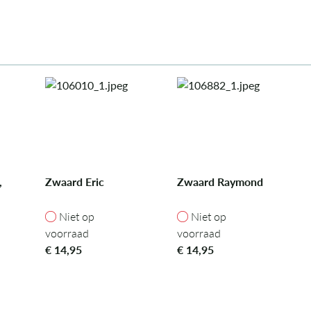
,
Zwaard Eric
Zwaard Raymond
Niet op voorraad
Niet op voorraad
Niet op
Niet op
voorraad
voorraad
€
14,95
€
14,95