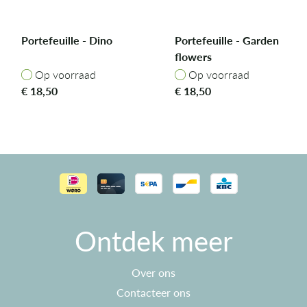
Portefeuille - Dino
Portefeuille - Garden
flowers
Op voorraad
Op voorraad
Op voorraad
Op voorraad
€
18,50
€
18,50
Ontdek meer
Over ons
Contacteer ons