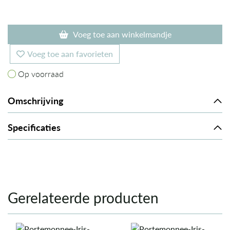
Voeg toe aan winkelmandje
Voeg toe aan favorieten
Op voorraad
Op voorraad
Omschrijving
Specificaties
Gerelateerde producten