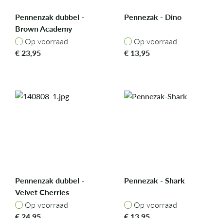
Pennenzak dubbel -
Pennezak - Dino
Brown Academy
Op voorraad
Op voorraad
Op voorraad
Op voorraad
€
23,95
€
13,95
Pennenzak dubbel -
Pennezak - Shark
Velvet Cherries
Op voorraad
Op voorraad
Op voorraad
Op voorraad
€
24,95
€
13,95