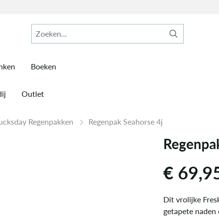
inken
Boeken
ij
Outlet
ucksday Regenpakken
Regenpak Seahorse 4j
Regenpak
€
69,9
Dit vrolijke Fre
getapete naden 