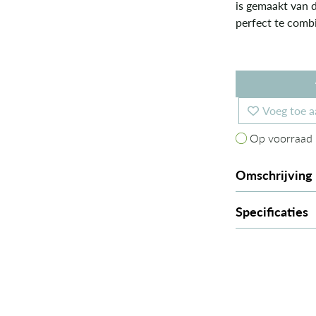
is gemaakt van d
perfect te combi
Voeg toe a
Op voorraad
Op voorraad
Omschrijving
Specificaties