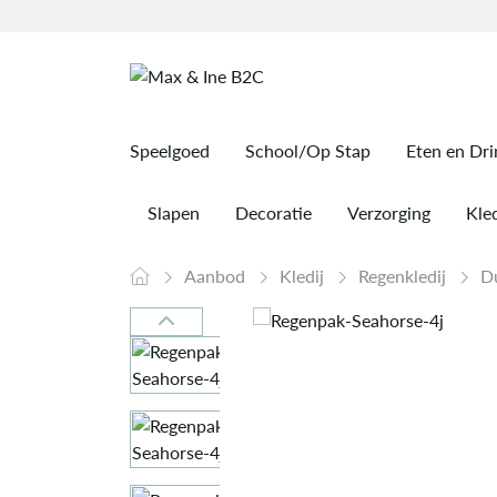
Speelgoed
School/Op Stap
Eten en Dr
Slapen
Decoratie
Verzorging
Kled
Aanbod
Kledij
Regenkledij
D