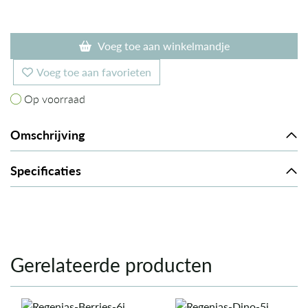
Voeg toe aan winkelmandje
Voeg toe aan favorieten
Op voorraad
Op voorraad
Omschrijving
Specificaties
Gerelateerde producten