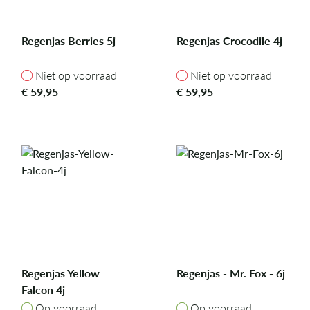
Regenjas Berries 5j
Regenjas Crocodile 4j
Niet op voorraad
Niet op voorraad
Niet op voorraad
Niet op voorraad
€
59,95
€
59,95
Regenjas Yellow
Regenjas - Mr. Fox - 6j
Falcon 4j
Op voorraad
Op voorraad
Op voorraad
Op voorraad