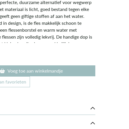
 perfecte, duurzame alternatief voor wegwerp
Het materiaal is licht, goed bestand tegen elke
geeft geen giftige stoffen af aan het water.
in design, is de fles makkelijk schoon te
een flessenborstel en warm water met
flessen zijn volledig lekvrij. De handige dop is
t kleine handjes hem gemakkelijk kunnen
n. Iedere fles is voorzien van een touwtje
les makkelijk kan dragen of vasthangen in een
fles wordt geleverd inclusief dop.
Voeg toe aan winkelmandje
an favorieten