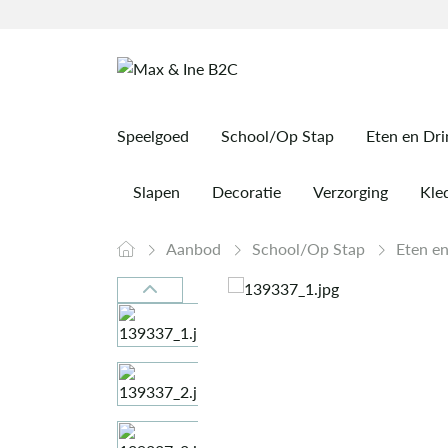
Speelgoed
School/Op Stap
Eten en Dr
Slapen
Decoratie
Verzorging
Kled
Aanbod
School/Op Stap
Eten e