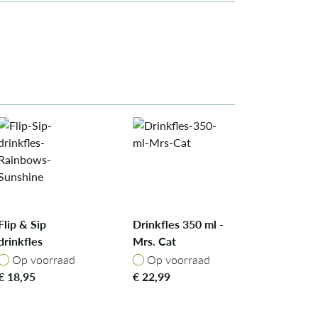
Flip & Sip
Drinkfles 350 ml -
drinkfles
Mrs. Cat
Rainbows &
Op voorraad
Op voorraad
Op voorraad
Op voorraad
Sunshine
€
18,95
€
22,99