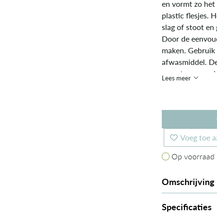
en vormt zo het
plastic flesjes. 
slag of stoot en 
Door de eenvoud 
maken. Gebruik 
afwasmiddel. De 
zo ontworpen da
Lees meer
openen en sluite
waarmee je de f
rugzak. De drink
Voeg toe a
Op voorraad
Op voorraad
Omschrijving
Specificaties