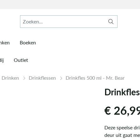
inken
Boeken
ij
Outlet
n Drinken
Drinkflessen
Drinkfles 500 ml - Mr. Bear
Drinkfles
€
26,9
Deze speelse dri
deur uit gaat met