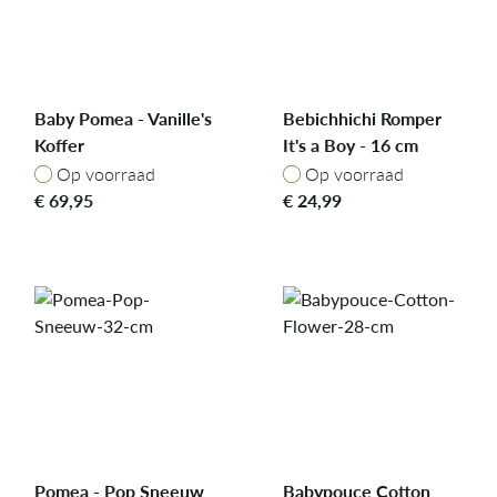
Baby Pomea - Vanille's
Bebichhichi Romper
Koffer
It's a Boy - 16 cm
Op voorraad
Op voorraad
Op voorraad
Op voorraad
€
69,95
€
24,99
Pomea - Pop Sneeuw
Babypouce Cotton