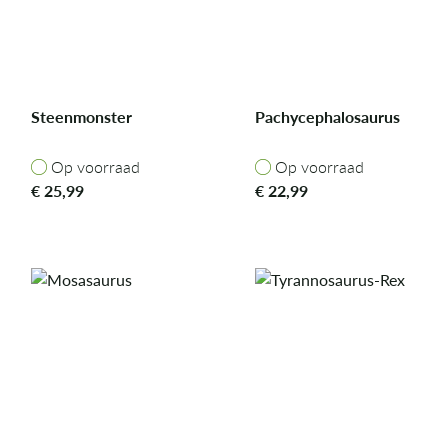
Steenmonster
Pachycephalosaurus
Op voorraad
Op voorraad
Op voorraad
Op voorraad
€
25,99
€
22,99