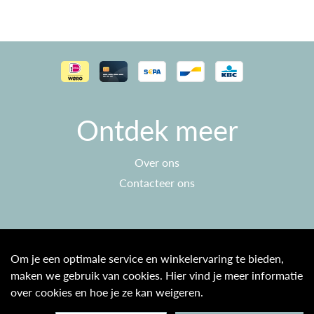
Ontdek meer
Over ons
Contacteer ons
Klantenservice
Om je een optimale service en winkelervaring te bieden,
maken we gebruik van cookies. Hier vind je meer informatie
Algemene voorwaarden
over cookies en hoe je ze kan weigeren.
Privacy beleid