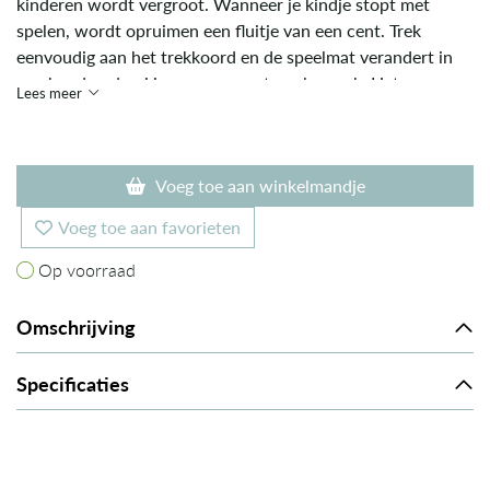
kinderen wordt vergroot. Wanneer je kindje stopt met
spelen, wordt opruimen een fluitje van een cent. Trek
eenvoudig aan het trekkoord en de speelmat verandert in
een handomdraai in een compacte opbergzak. Het
Lees meer
ingenieuze ontwerp helpt om speelgoed snel en effectief op
te bergen, waardoor de kamer netjes en georganiseerd
blijft.
Voeg toe aan winkelmandje
Voeg toe aan favorieten
Op voorraad
Op voorraad
Omschrijving
Specificaties