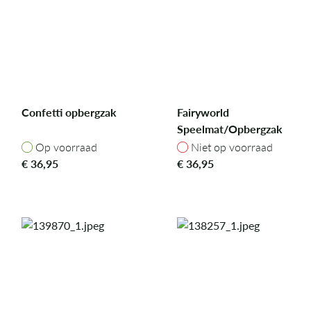
Confetti opbergzak
Fairyworld
Speelmat/Opbergzak
Op voorraad
Niet op voorraad
Op voorraad
Niet op voorraad
€
36,95
€
36,95