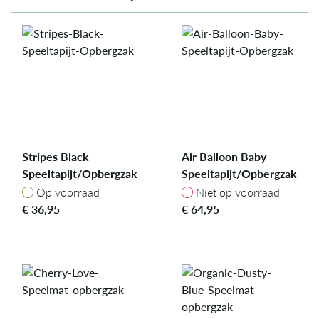
Stripes Black
Air Balloon Baby
Speeltapijt/Opbergzak
Speeltapijt/Opbergzak
Op voorraad
Niet op voorraad
Op voorraad
Niet op voorraad
€
36,95
€
64,95