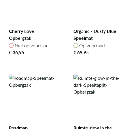
Cherry Love
Organic - Dusty Blue
Opbergzak
Speelmat
Niet op voorraad
Op voorraad
Niet op voorraad
Op voorraad
€
36,95
€
69,95
Roadmap
Ruimte glow in the