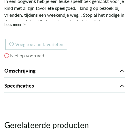
In een oogwenk heb je een leuke speelhoek gemaakt voor je
kind met al zijn favoriete speelgoed. Handig op bezoek bij
vrienden, tijdens een weekendje weg... Stop al het nodige in
de tas en als het tijd is om te spelen heb je altijd een
Lees meer
speelmat bij de hand. Zo creëer je, ook als je ergens op
bezoek gaat, een fijne en vertrouwde speelplek voor je
kleintje of een schoon plekje om je kindje te verschonen.
Voeg toe aan favorieten
Ook thuis kan de Play & Go zeker dienst doen: na het
Niet op voorraad
Niet op voorraad
spelen ruim je in één simpele beweging het speelgoed op.
Omschrijving
Specificaties
Gerelateerde producten