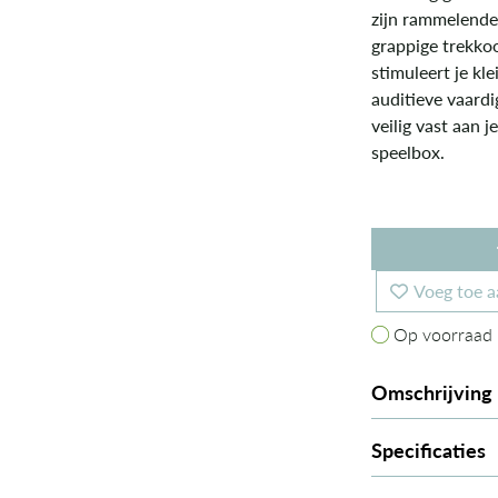
zijn rammelende 
grappige trekkoor
stimuleert je kl
auditieve vaardi
veilig vast aan 
speelbox.
Voeg toe a
Op voorraad
Op voorraad
Omschrijving
Specificaties