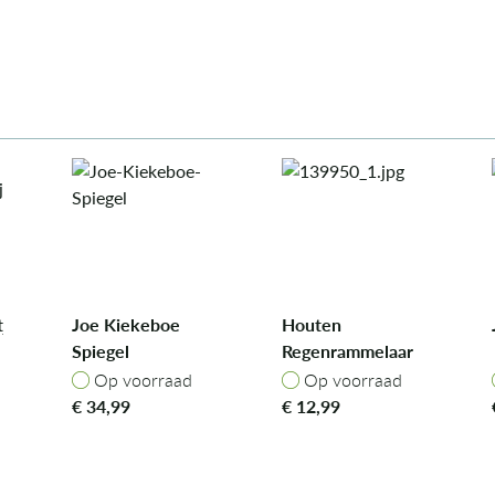
tje
Joe Kiekeboe
Houten
Spiegel
Regenrammelaar
- Mrs. Cat
Op voorraad
Op voorraad
Op voorraad
Op voorraad
€
34,99
€
12,99