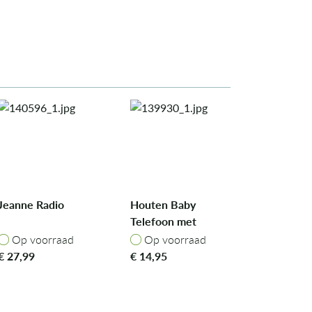
Jeanne Radio
Houten Baby
Telefoon met
Siliconen - Mr.
Op voorraad
Op voorraad
Op voorraad
Op voorraad
Dino
€
27,99
€
14,95