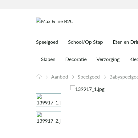
Speelgoed
School/Op Stap
Eten en Dr
Slapen
Decoratie
Verzorging
Kled
Aanbod
Speelgoed
Babyspeelgo