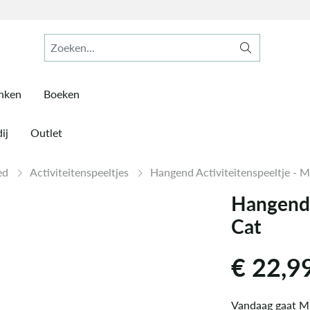
inken
Boeken
ij
Outlet
ed
Activiteitenspeeltjes
Hangend Activiteitenspeeltje - M
Hangend A
Cat
€
22,9
Vandaag gaat Mr