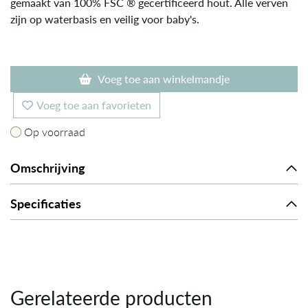
gemaakt van 100% FSC ® gecertificeerd hout. Alle verven
zijn op waterbasis en veilig voor baby's.
Voeg toe aan winkelmandje
Voeg toe aan favorieten
Op voorraad
Op voorraad
Omschrijving
Specificaties
Gerelateerde producten