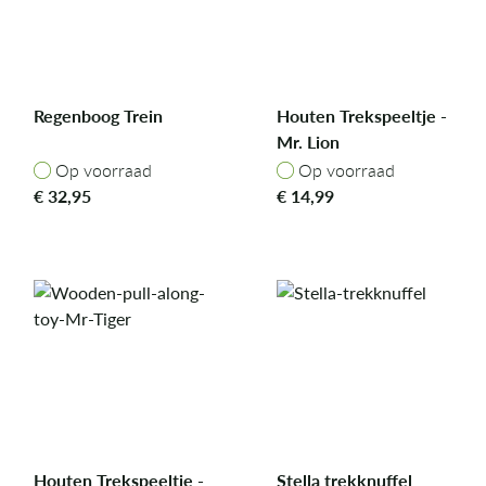
Regenboog Trein
Houten Trekspeeltje -
Mr. Lion
Op voorraad
Op voorraad
Op voorraad
Op voorraad
€
32,95
€
14,99
Houten Trekspeeltje -
Stella trekknuffel