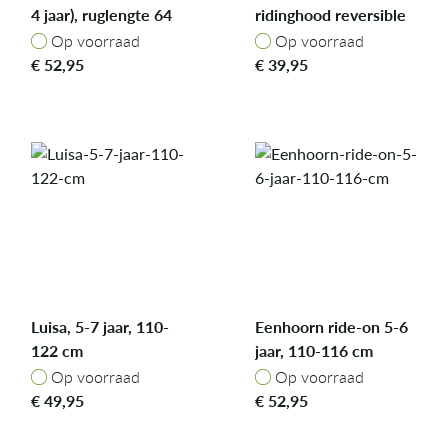
4 jaar), ruglengte 64
ridinghood reversible
cm
cape, 4-7 yrs,104-122
Op voorraad
Op voorraad
Op voorraad
Op voorraad
cm
€
52,95
€
39,95
Luisa, 5-7 jaar, 110-
Eenhoorn ride-on 5-6
122 cm
jaar, 110-116 cm
Op voorraad
Op voorraad
Op voorraad
Op voorraad
€
49,95
€
52,95