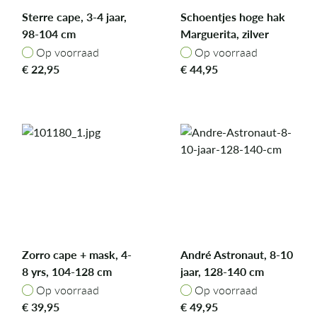
Sterre cape, 3-4 jaar,
Schoentjes hoge hak
98-104 cm
Marguerita, zilver
glitter, mt. 29
Op voorraad
Op voorraad
Op voorraad
Op voorraad
€
22,95
€
44,95
Zorro cape + mask, 4-
André Astronaut, 8-10
8 yrs, 104-128 cm
jaar, 128-140 cm
Op voorraad
Op voorraad
Op voorraad
Op voorraad
€
39,95
€
49,95