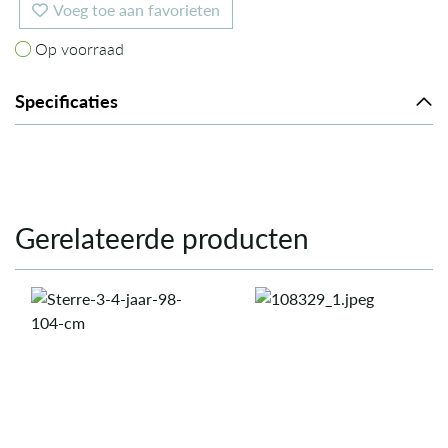
Voeg toe aan favorieten
Op voorraad
Op voorraad
Specificaties
Gerelateerde producten