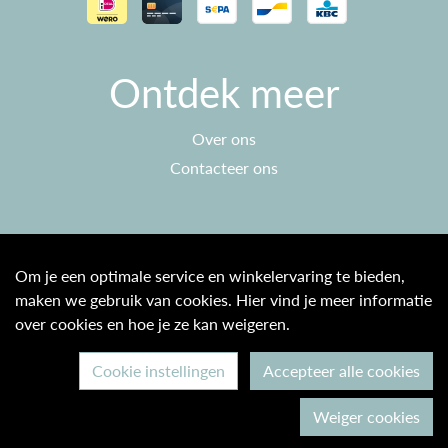
Ontdek meer
Over ons
Contacteer ons
Klantenservice
Om je een optimale service en winkelervaring te bieden,
maken we gebruik van cookies. Hier vind je meer informatie
Algemene voorwaarden
over cookies en hoe je ze kan weigeren.
Privacy beleid
Cookie instellingen
Accepteer alle cookies
© 2026 Max & Ine B2C
Weiger cookies
Ontwikkeld door Becosoft