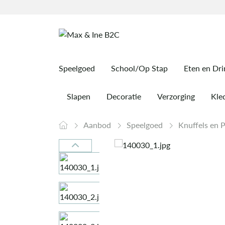
Speelgoed
School/Op Stap
Eten en Dr
Slapen
Decoratie
Verzorging
Kled
Aanbod
Speelgoed
Knuffels en 