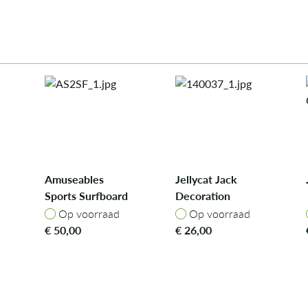
Amuseables
Jellycat Jack
Sports Surfboard
Decoration
ad
Op voorraad
Op voorraad
Op voorraad
Op voorraad
€
50,00
€
26,00