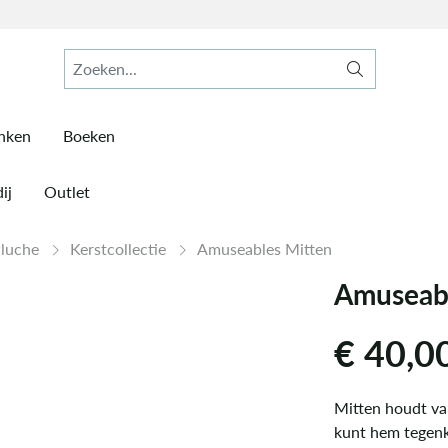
inken
Boeken
ij
Outlet
Pluche
Kerstcollectie
Amuseables Mitten
Amuseabl
€
40,0
Mitten houdt va
kunt hem tegenk