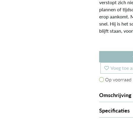
verstopt zich nie
plannen of tijds
erop aankomt. Mi
snel. Hij is het 
blijft staan, voo
Voeg toe a
Op voorraad
Op voorraad
Omschrijving
Specificaties