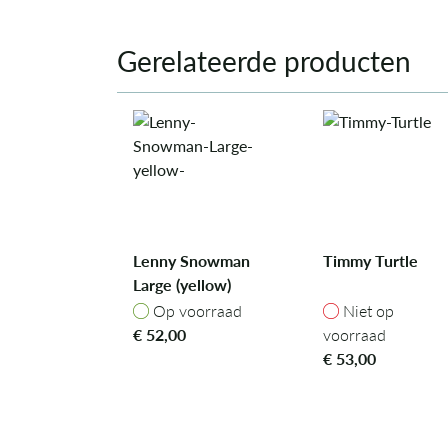
Gerelateerde producten
Lenny Snowman
Timmy Turtle
Large (yellow)
Op voorraad
Niet op voorra
Op voorraad
Niet op
€
52,00
voorraad
€
53,00