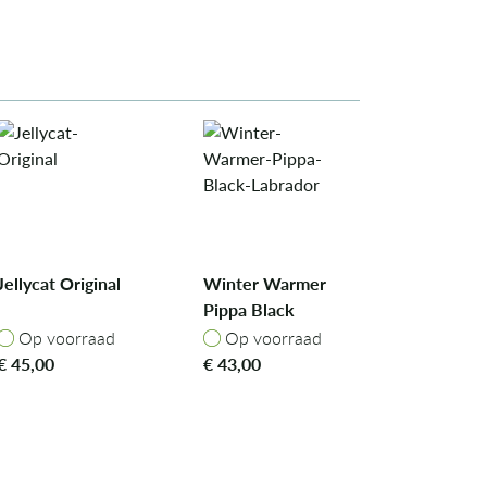
Jellycat Original
Winter Warmer
Pippa Black
Labrador
Op voorraad
Op voorraad
Op voorraad
Op voorraad
€
45,00
€
43,00