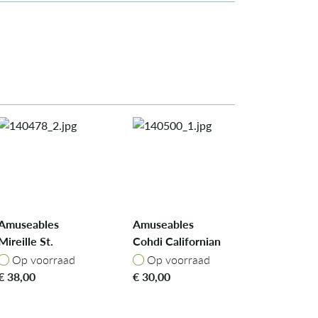
Amuseables
Amuseables
Mireille St.
Cohdi Californian
Honoré
Roll
Op voorraad
Op voorraad
Op voorraad
Op voorraad
€
38,00
€
30,00