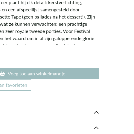
eer plant hij elk detail: kerstverlichting,
 en een afspeellijst samengesteld door
tte Tape (geen ballades na het dessert!). Zijn
wat ze kunnen verwachten: een prachtige
en zeer royale tweede porties. Voor Festival
en het waard om in al zijn galopperende glorie
d. En u kunt er zeker van zijn dat u bovenaan
taat!
Voeg toe aan winkelmandje
an favorieten