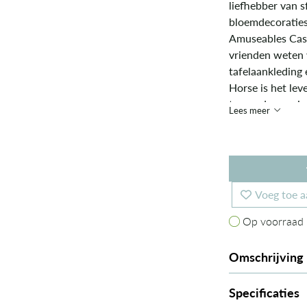
liefhebber van sf
bloemdecoraties
Amuseables Casse
vrienden weten 
tafelaankleding 
Horse is het lev
te worden gevier
Lees meer
zijn gastenlijst s
Voeg toe a
Op voorraad
Op voorraad
Omschrijving
Specificaties