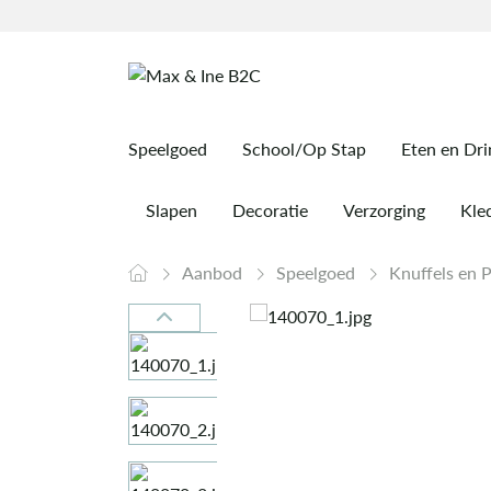
Speelgoed
School/Op Stap
Eten en Dr
Slapen
Decoratie
Verzorging
Kled
Aanbod
Speelgoed
Knuffels en 