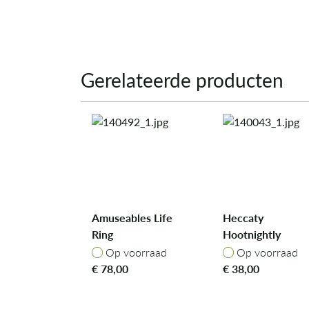
Gerelateerde producten
Amuseables Life
Heccaty
Ring
Hootnightly
Op voorraad
Op voorraad
Op voorraad
Op voorraad
€
78,00
€
38,00