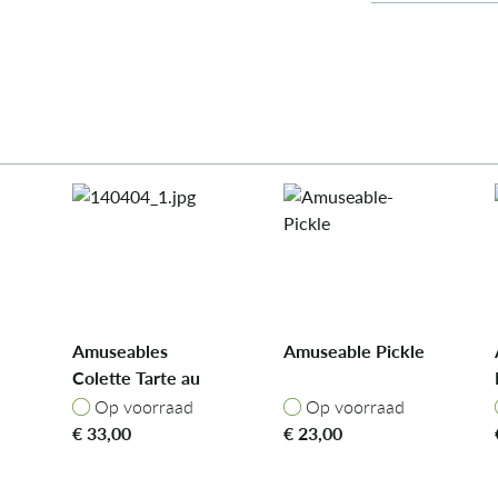
Amuseables
Amuseable Pickle
Colette Tarte au
Citron
Op voorraad
Op voorraad
Op voorraad
Op voorraad
€
33,00
€
23,00