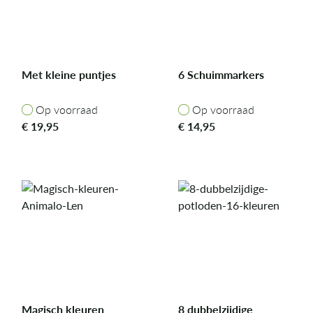
Met kleine puntjes
6 Schuimmarkers
Op voorraad
Op voorraad
Op voorraad
Op voorraad
€
19,95
€
14,95
Magisch kleuren
8 dubbelzijdige