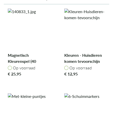
Magnetisch
Kleuren - Huisdieren
Kleurenspel (40
komen tevoorschijn
stukken) - 14,5 x 19
Op voorraad
Op voorraad
Op voorraad
Op voorraad
cm / huisje
€
25,95
€
12,95