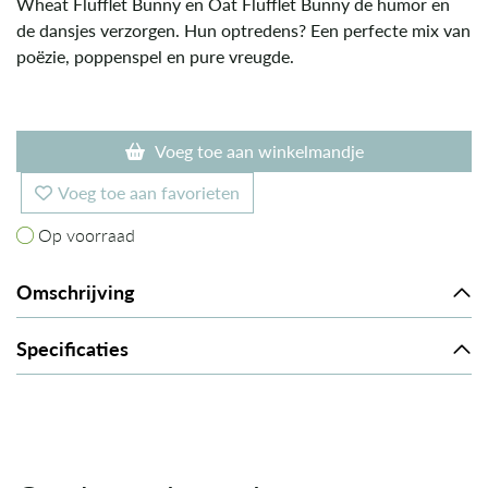
Wheat Flufflet Bunny en Oat Flufflet Bunny de humor en
de dansjes verzorgen. Hun optredens? Een perfecte mix van
poëzie, poppenspel en pure vreugde.
Voeg toe aan winkelmandje
Voeg toe aan favorieten
Op voorraad
Op voorraad
Omschrijving
Specificaties