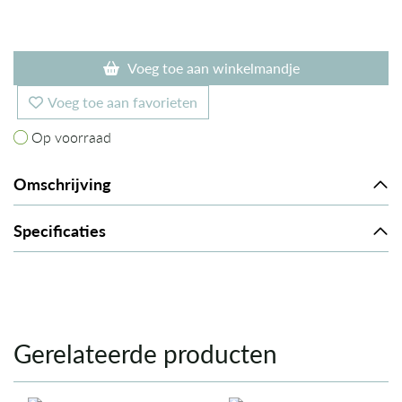
Voeg toe aan winkelmandje
Voeg toe aan favorieten
Op voorraad
Op voorraad
Omschrijving
Specificaties
Gerelateerde producten