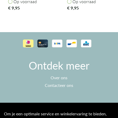
Op voorraad
Op voorraad
Op voorraad
Op voorraad
€
9,95
€
9,95
Ontdek meer
Over ons
Contacteer ons
Klantenservice
Om je een optimale service en winkelervaring te bieden,