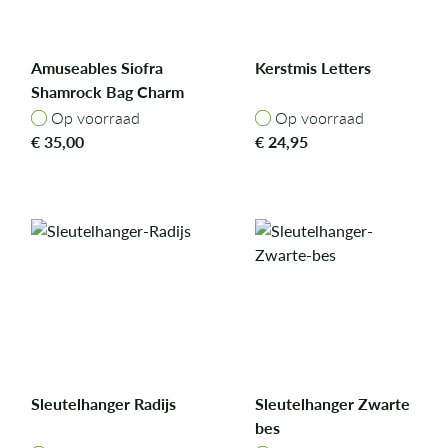
Amuseables Siofra
Kerstmis Letters
Shamrock Bag Charm
Op voorraad
Op voorraad
Op voorraad
Op voorraad
€
35,00
€
24,95
Sleutelhanger Radijs
Sleutelhanger Zwarte
bes