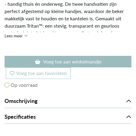
- handig thuis én onderweg. De twee handvatten zijn
perfect afgestemd op kleine handjes, waardoor de beker
makkelijk vast te houden en te kantelen is. Gemaakt uit
duurzaam Tritan™: een stevig, transparant en geurloos
materiaal dat niet breekt en eenvoudig te reinigen is.
Lees meer
Geschikt voor dagelijks gebruik en veilig voor in de
vaatwasser.
Voeg toe aan winkelmandje
Voeg toe aan favorieten
Op voorraad
Op voorraad
Omschrijving
Specificaties