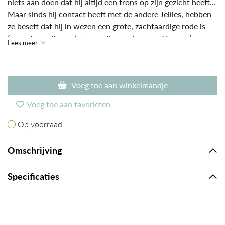
niets aan doen dat hij altijd een frons op zijn gezicht heeft...
Maar sinds hij contact heeft met de andere Jellies, hebben
ze beseft dat hij in wezen een grote, zachtaardige rode is
(vraag hem alleen niet naar zijn mening over Venus...).
Lees meer
Voeg toe aan winkelmandje
Voeg toe aan favorieten
Op voorraad
Op voorraad
Omschrijving
Specificaties