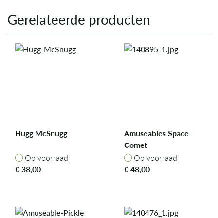
Gerelateerde producten
Hugg McSnugg
Amuseables Space
Comet
Op voorraad
Op voorraad
Op voorraad
Op voorraad
€
38,00
€
48,00