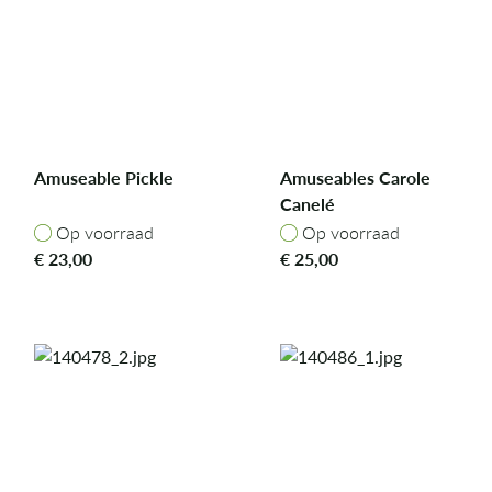
Amuseable Pickle
Amuseables Carole
Canelé
Op voorraad
Op voorraad
Op voorraad
Op voorraad
€
23,00
€
25,00