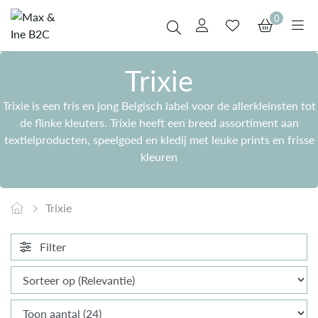
0
Trixie
Trixie is een fris en jong Belgisch label voor de allerkleinsten tot
de flinke kleuters. Trixie heeft een breed assortiment aan
textielproducten, speelgoed en kledij met leuke prints en frisse
kleuren
Trixie
Filter