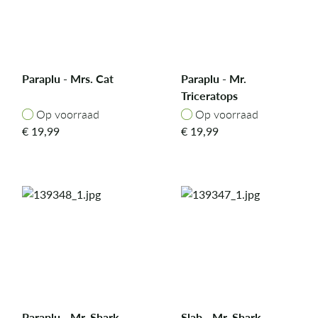
Paraplu - Mrs. Cat
Paraplu - Mr.
Triceratops
Op voorraad
Op voorraad
Op voorraad
Op voorraad
€
19,99
€
19,99
Paraplu - Mr. Shark
Slab - Mr. Shark