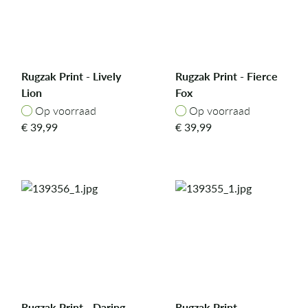
Rugzak Print - Lively
Rugzak Print - Fierce
Lion
Fox
Op voorraad
Op voorraad
Op voorraad
Op voorraad
€
39,99
€
39,99
Rugzak Print - Daring
Rugzak Print -