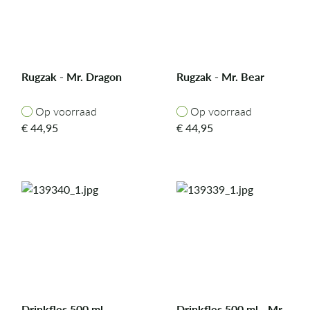
Rugzak - Mr. Dragon
Rugzak - Mr. Bear
Op voorraad
Op voorraad
Op voorraad
Op voorraad
€
44,95
€
44,95
Drinkfles 500 ml -
Drinkfles 500 ml - Mr.