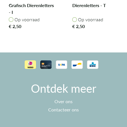
Grafisch Dierenletters
Dierenletters - T
- I
Op voorraad
Op voorraad
Op voorraad
Op voorraad
€
2,50
€
2,50
Ontdek meer
Over ons
Contacteer ons