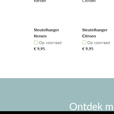
Sleutelhanger
Sleutelhanger
Kersen
Citroen
Op voorraad
Op voorraad
Op voorraad
Op voorraad
€
9,95
€
9,95
Ontdek m