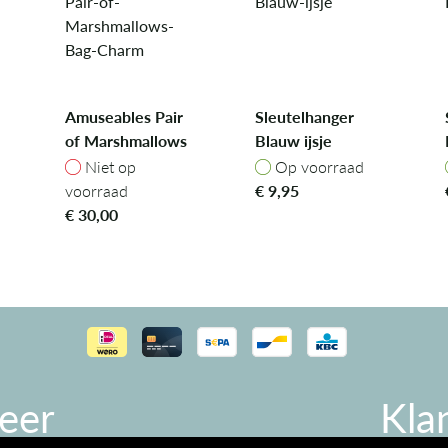
Amuseables Pair
Sleutelhanger
of Marshmallows
Blauw ijsje
Bag Charm
Niet op voorraad
Op voorraad
Niet op
Op voorraad
voorraad
€
9,95
€
30,00
eer
Kla