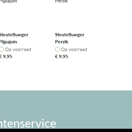
Sleutelhanger
Sleutelhanger
Pijpajuin
Perzik
Op voorraad
Op voorraad
Op voorraad
Op voorraad
€
9,95
€
9,95
ntenservice