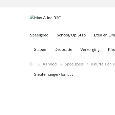
Speelgoed
School/Op Stap
Eten en Dr
Slapen
Decoratie
Verzorging
Kled
Aanbod
Speelgoed
Knuffels en 