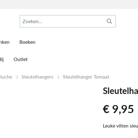
inken
Boeken
ij
Outlet
Pluche
Sleutelhangers
Sleutelhanger Tomaat
Sleutelh
€
9,95
Leuke vilten sle