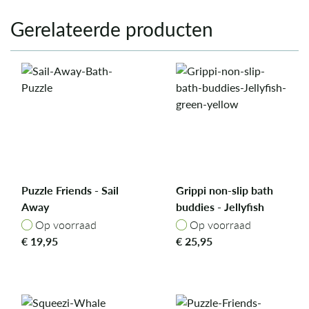
Gerelateerde producten
Puzzle Friends - Sail
Grippi non-slip bath
Away
buddies - Jellyfish
green/yellow
Op voorraad
Op voorraad
Op voorraad
Op voorraad
€
19,95
€
25,95