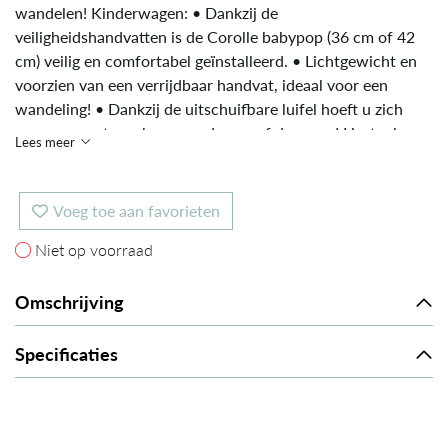
wandelen! Kinderwagen: • Dankzij de
veiligheidshandvatten is de Corolle babypop (36 cm of 42
cm) veilig en comfortabel geïnstalleerd. • Lichtgewicht en
voorzien van een verrijdbaar handvat, ideaal voor een
wandeling! • Dankzij de uitschuifbare luifel hoeft u zich
geen zorgen te maken over de zon of de regen! Ligstoel:
Lees meer
Wanneer het tijd is voor de pop om te rusten, draai je het
handvat van de babydrager naar voren. De baby wordt zo
comfortabel in een liggende positie geïnstalleerd. De
Voeg toe aan favorieten
Corolle Cybex 2-in-1 draagzak is compatibel met de
Niet op voorraad
Niet op voorraad
structuur van de Priam 3-in-1 Corolle Cybex kinderwagen
voor nog meer speelplezier! Dankzij het handvat kan de
babypop vervolgens eenvoudig in de ene of de andere
Omschrijving
richting worden geïnstalleerd. De draaggreep kan door een
volwassene worden bevestigd met 2 schroeven
Specificaties
(meegeleverd).