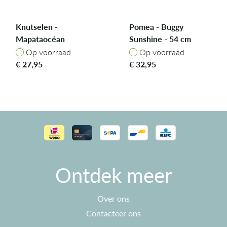
Knutselen -
Pomea - Buggy
Mapataocéan
Sunshine - 54 cm
Op voorraad
Op voorraad
Op voorraad
Op voorraad
€
27,95
€
32,95
Ontdek meer
Over ons
Contacteer ons