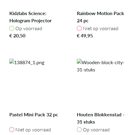
Kidzlabs Science:
Rainbow Motion Pack
Hologram Projector
24 pc
Op voorraad
Niet op voorraad
Op voorraad
Niet op voorraad
€
20,50
€
49,95
Pastel Mini Pack 32 pc
Houten Blokkenstad -
31 stuks
Niet op voorraad
Op voorraad
Niet op voorraad
Op voorraad