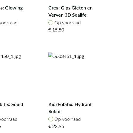
bs: Glowing
Crea: Gips Gieten en
Verven 3D Sealife
oorraad
Op voorraad
voorraad
Op voorraad
€
15,50
itix: Squid
KidzRobitix: Hydrant
Robot
oorraad
Op voorraad
voorraad
Op voorraad
5
€
22,95