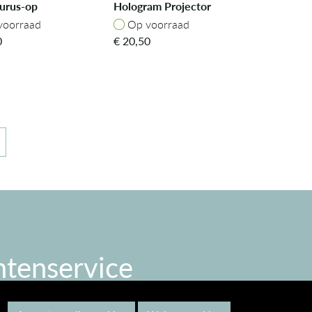
urus-op
Hologram Projector
atops
oorraad
Op voorraad
voorraad
Op voorraad
0
€
20,50
ntenservice
gemene voorwaarden