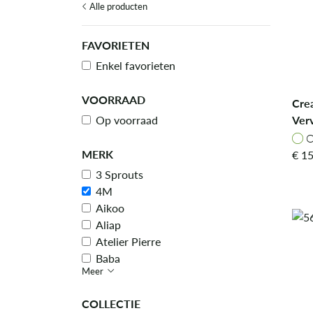
Alle producten
FAVORIETEN
Enkel favorieten
VOORRAAD
Crea
Ver
Op voorraad
Sys
O
O
MERK
€
15
3 Sprouts
4M
Aikoo
Aliap
Atelier Pierre
Baba
Meer
Baghera
Bibs
COLLECTIE
Bobux