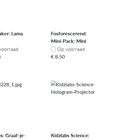
ker: Lama
Fosforescerend
Mini-Pack: Mini
Sterren Wit
oorraad
Op voorraad
voorraad
Op voorraad
5
€
8,50
s: Graaf-je-
Kidzlabs Science: