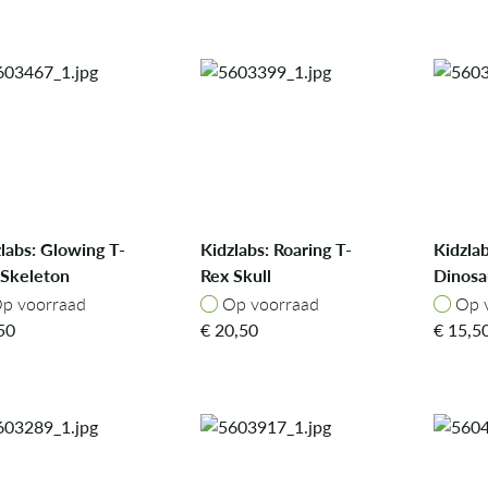
labs: Glowing T-
Kidzlabs: Roaring T-
Kidzlab
 Skeleton
Rex Skull
Dinosa
Pteran
p voorraad
Op voorraad
Op v
p voorraad
Op voorraad
Op 
50
€
20,50
€
15,5