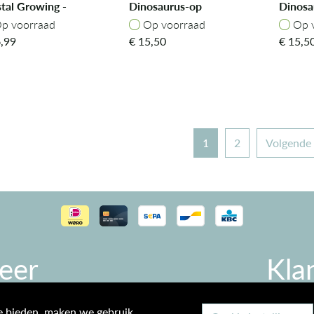
tal Growing -
Dinosaurus-op
Dinosa
ce
Stegosaurus
Tricer
p voorraad
Op voorraad
Op v
p voorraad
Op voorraad
Op 
,99
€
15,50
€
15,5
1
2
Volgende
eer
Kla
Al
te bieden, maken we gebruik