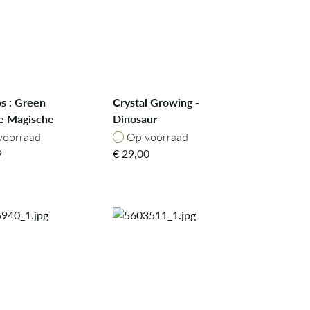
bs : Green
Crystal Growing -
e Magische
Dinosaur
kraan
oorraad
Op voorraad
voorraad
Op voorraad
9
€
29,00