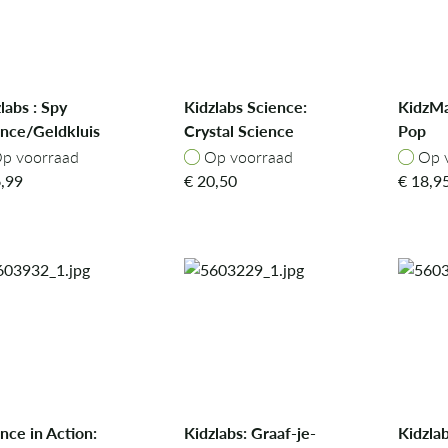
labs : Spy
Kidzlabs Science:
KidzMa
ence/Geldkluis
Crystal Science
Pop
 Alarm
p voorraad
Op voorraad
Op v
p voorraad
Op voorraad
Op 
,99
€
20,50
€
18,9
nce in Action:
Kidzlabs: Graaf-je-
Kidzlab