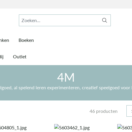
inken
Boeken
ij
Outlet
4M
goed, al spelend leren experimenteren, creatief speelgoed voor 
46 producten