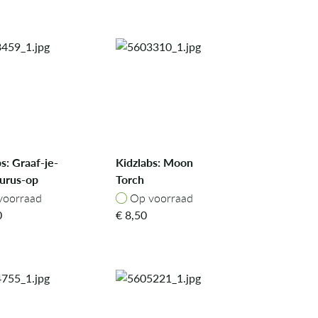
s: Graaf-je-
Kidzlabs: Moon
urus-op
Torch
odon
oorraad
Op voorraad
voorraad
Op voorraad
0
€
8,50