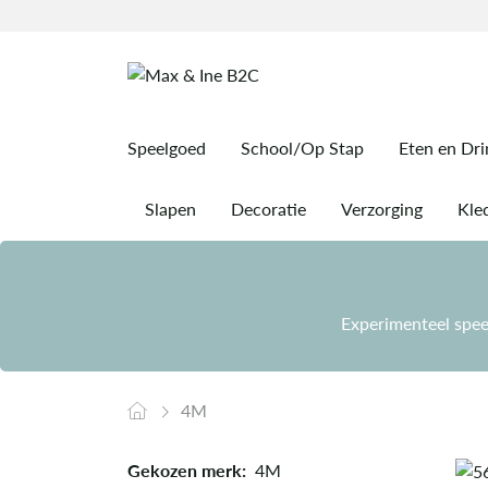
Speelgoed
School/Op Stap
Eten en Dr
Slapen
Decoratie
Verzorging
Kled
Experimenteel speel
4M
Gekozen merk:
4M