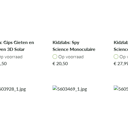
: Gips Gieten en
Kidzlabs: Spy
Kidzla
ven 3D Solar
Science Monoculaire
Scienc
tem Steen
Nachtkijker
Water
p voorraad
Op voorraad
Op v
p voorraad
Op voorraad
Op 
,50
€
20,50
€
27,9