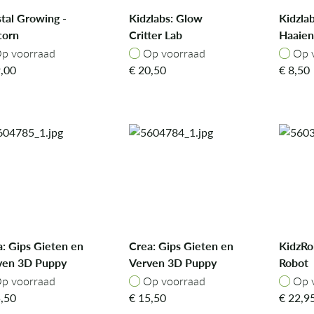
tal Growing -
Kidzlabs: Glow
Kidzla
corn
Critter Lab
Haaien
p voorraad
Op voorraad
Op v
p voorraad
Op voorraad
Op 
,00
€
20,50
€
8,50
: Gips Gieten en
Crea: Gips Gieten en
KidzRob
ven 3D Puppy
Verven 3D Puppy
Robot
rks
Dogs
p voorraad
Op voorraad
Op v
p voorraad
Op voorraad
Op 
,50
€
15,50
€
22,9