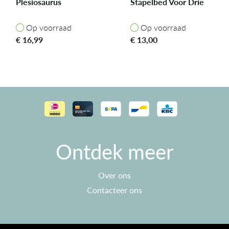
Plesiosaurus
Stapelbed Voor Drie
Op voorraad
Op voorraad
Op voorraad
Op voorraad
€
16,99
€
13,00
Ontdek meer
Over ons
Contacteer ons