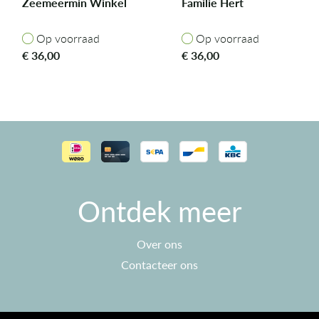
Zeemeermin Winkel
Familie Hert
Op voorraad
Op voorraad
Op voorraad
Op voorraad
€
36,00
€
36,00
Ontdek meer
Over ons
Contacteer ons