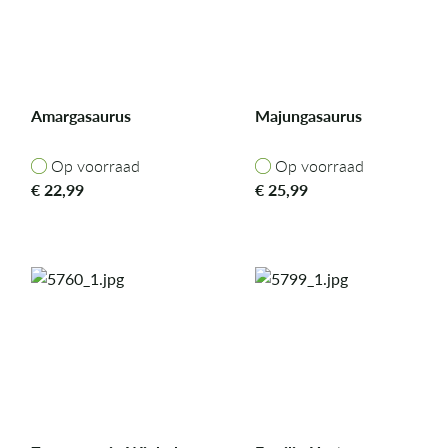
Amargasaurus
Majungasaurus
Op voorraad
Op voorraad
Op voorraad
Op voorraad
€
22,99
€
25,99