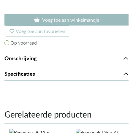
Voeg toe aan winkelmandje
Voeg toe aan favorieten
Op voorraad
Op voorraad
Omschrijving
Specificaties
Gerelateerde producten