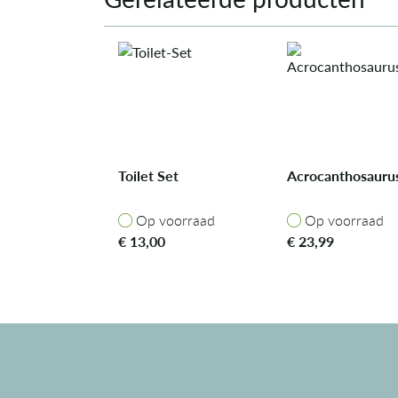
Toilet Set
Acrocanthosauru
Op voorraad
Op voorraad
Op voorraad
Op voorraad
€
13,00
€
23,99