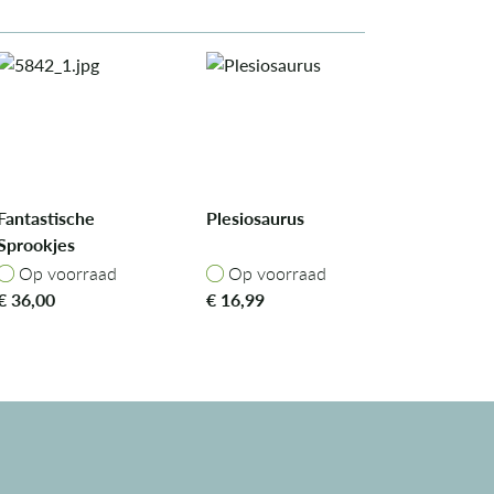
Fantastische
Plesiosaurus
Sprookjes
Vriendenset
Op voorraad
Op voorraad
Op voorraad
Op voorraad
€
36,00
€
16,99