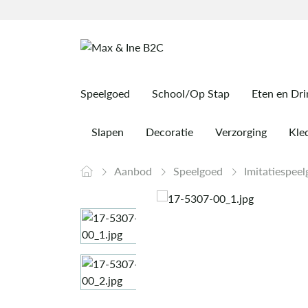
Speelgoed
School/Op Stap
Eten en Dr
Slapen
Decoratie
Verzorging
Kled
Aanbod
Speelgoed
Imitatiespee