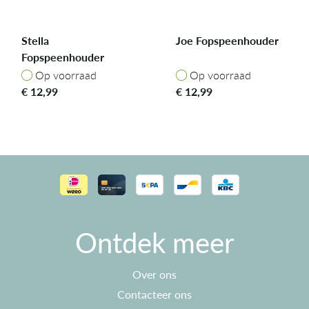
Stella
Joe Fopspeenhouder
Fopspeenhouder
Op voorraad
Op voorraad
Op voorraad
Op voorraad
€
12,99
€
12,99
Ontdek meer
Over ons
Contacteer ons