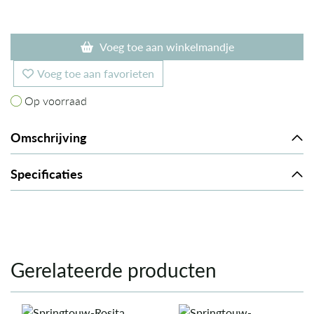
Voeg toe aan winkelmandje
Voeg toe aan favorieten
Op voorraad
Op voorraad
Omschrijving
Specificaties
Gerelateerde producten